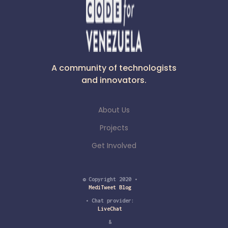
de influenza. Ambos presentan síntomas
parecido y pueden confundirse. Se deben realizar
una prueba de detección para confirmar el
diagnostico. Referencia: CDC Español
A community of technologists
and innovators.
About Us
Projects
Get Involved
© Copyright 2020 •
MediTweet Blog
• Chat provider:
LiveChat
&